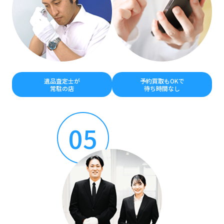
遺品査定士が
予約買取もOKで
常駐の店
待ち時間なし