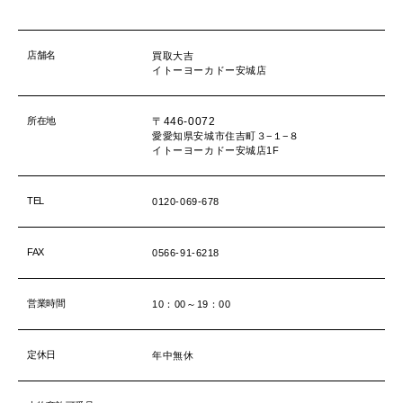
店舗名
買取大吉
イトーヨーカドー安城店
所在地
〒446-0072
愛愛知県安城市住吉町３−１−８
イトーヨーカドー安城店1F
TEL
0120-069-678
FAX
0566-91-6218
営業時間
10：00～19：00
定休日
年中無休